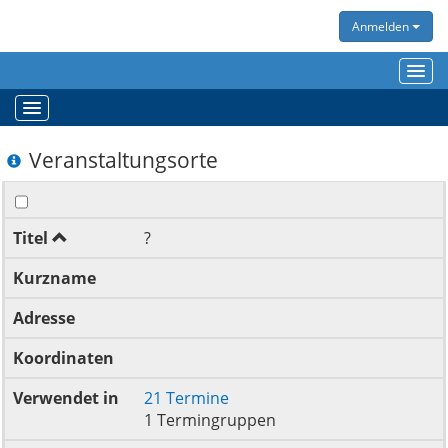
Anmelden
Tog
navi
Toggle
navigation
Veranstaltungsorte
Titel
?
Kurzname
Adresse
Koordinaten
Verwendet in
21 Termine
1 Termingruppen