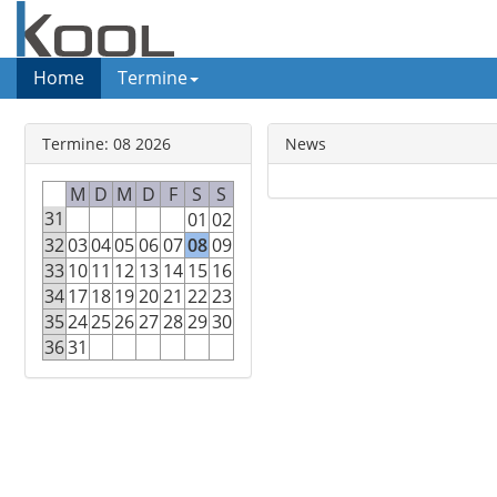
Home
Termine
Termine: 08 2026
News
M
D
M
D
F
S
S
31
01
02
32
03
04
05
06
07
08
09
33
10
11
12
13
14
15
16
34
17
18
19
20
21
22
23
35
24
25
26
27
28
29
30
36
31