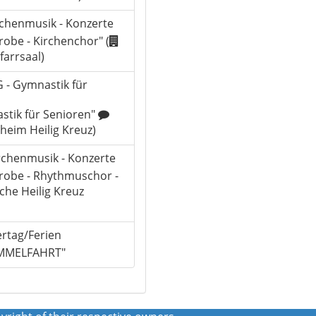
irchenmusik - Konzerte
obe - Kirchenchor" (
farrsaal)
G - Gymnastik für
tik für Senioren"
heim Heilig Kreuz)
irchenmusik - Konzerte
obe - Rhythmuschor -
che Heilig Kreuz
ertag/Ferien
MMELFAHRT"