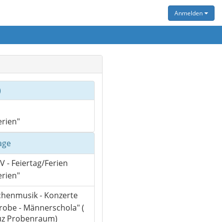
Anmelden
)
rien"
age
PV - Feiertag/Ferien
rien"
rchenmusik - Konzerte
obe - Männerschola" (
euz Probenraum)